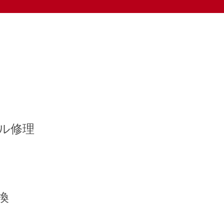
ル修理
換