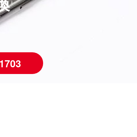
換
-1703