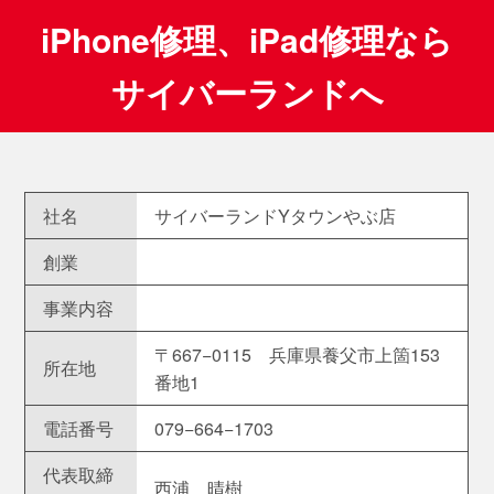
iPhone修理、iPad修理なら
サイバーランドへ
社名
サイバーランドYタウンやぶ店
創業
事業内容
〒667−0115 兵庫県養父市上箇153
所在地
番地1
電話番号
079−664−1703
代表取締
西浦 晴樹